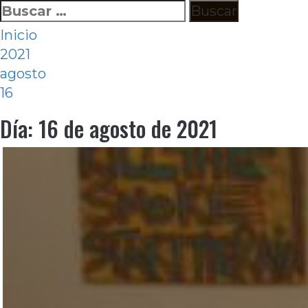
Ir
Buscar:
al
Inicio
contenido
2021
agosto
16
Día:
16 de agosto de 2021