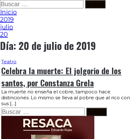
Ir
Buscar:
al
Inicio
contenido
2019
julio
20
Día:
20 de julio de 2019
Teatro
Celebra la muerte: El jolgorio de los
santos, por Constanza Grela
La muerte no enseña el cobre, tampoco hace
distinciones. Lo mismo se lleva al pobre que al rico con
sus […]
Buscar: