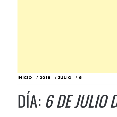
Ir
INICIO
2018
JULIO
6
al
DÍA:
6 DE JULIO 
contenido