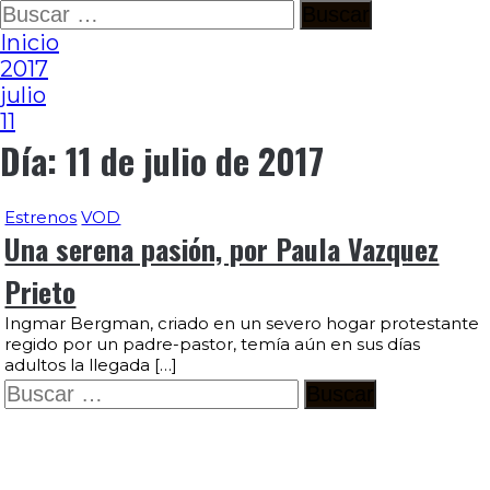
Ir
Buscar:
al
Inicio
contenido
2017
julio
11
Día:
11 de julio de 2017
Estrenos
VOD
Una serena pasión, por Paula Vazquez
Prieto
Ingmar Bergman, criado en un severo hogar protestante
regido por un padre-pastor, temía aún en sus días
adultos la llegada […]
Buscar: