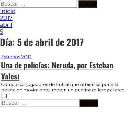
Ir
Buscar:
al
Inicio
contenido
2017
abril
5
Día:
5 de abril de 2017
Estrenos
VOD
Una de policías: Neruda, por Esteban
Valesi
Como esos jugadores de Futsal que ni bien se pone la
pelota en movimiento, meten un puntinazo feroz al arco
[…]
Buscar: