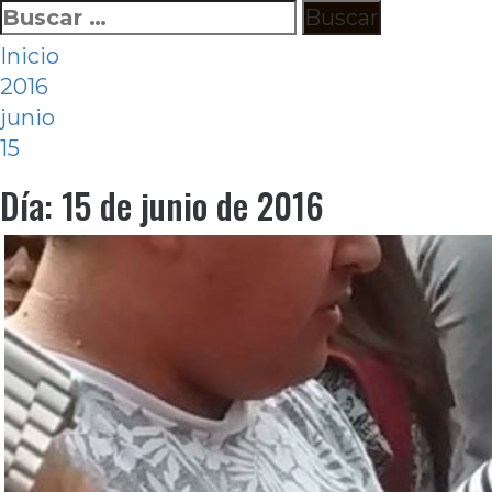
Ir
Buscar:
al
Inicio
contenido
2016
junio
15
Día:
15 de junio de 2016