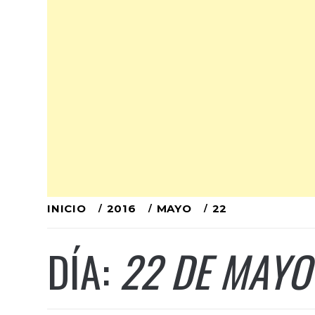
Ir
INICIO
2016
MAYO
22
al
DÍA:
22 DE MAYO
contenido