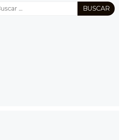
scar: