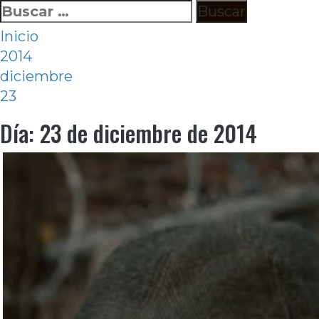
Ir
Buscar:
al
Inicio
contenido
2014
diciembre
23
Día:
23 de diciembre de 2014