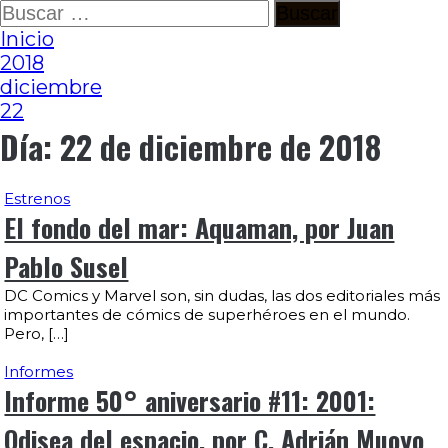
Ir
Buscar:
al
Inicio
contenido
2018
diciembre
22
Día:
22 de diciembre de 2018
Estrenos
El fondo del mar: Aquaman, por Juan
Pablo Susel
DC Comics y Marvel son, sin dudas, las dos editoriales más
importantes de cómics de superhéroes en el mundo.
Pero, […]
Informes
Informe 50° aniversario #11: 2001:
Odisea del espacio, por C. Adrián Muoyo