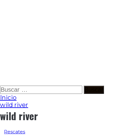
Ir
Buscar:
al
Inicio
contenido
wild river
wild river
Rescates