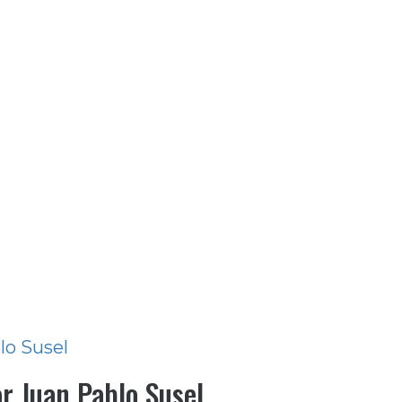
blo Susel
or Juan Pablo Susel