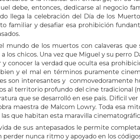
uel debe, entonces, dedicarse al negocio fami
o llega la celebración del Día de los Muert
o familiar y desafiar esa prohibición fundant
asados.
ar el mundo de los muertos con calaveras que
 los chicos. Una vez que Miguel y su perro D
ar y conocer la verdad que oculta esa prohibic
el bien y el mal en términos puramente cinem
onajes son interesantes y conmovedoramente h
os al territorio profundo del cine tradicional 
atura que se desarrolló en ese país. Difícil ver
a obra maestra de Malcom Lowry. Toda esa mitol
s las que habitan esta maravilla cinematográfic
 vida de sus antepasados le permite completa
 sin perder nunca ritmo y apoyado en los códig