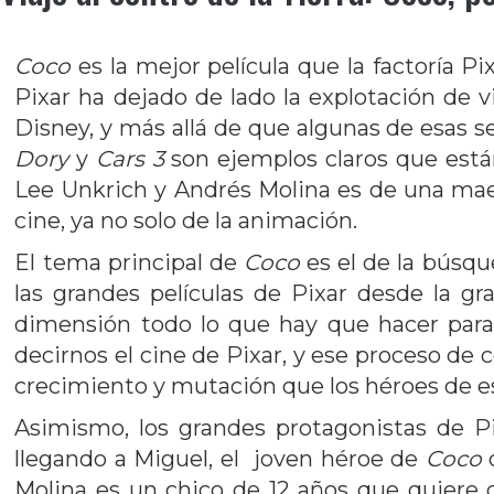
Coco
es la mejor película que la factoría P
Pixar ha dejado de lado la explotación de 
Disney, y más allá de que algunas de esas s
Dory
y
Cars 3
son ejemplos claros que están 
Lee Unkrich y Andrés Molina es de una maes
cine, ya no solo de la animación.
El tema principal de
Coco
es el de la búsqu
las grandes películas de Pixar desde la gr
dimensión todo lo que hay que hacer para 
decirnos el cine de Pixar, y ese proceso d
crecimiento y mutación que los héroes de es
Asimismo, los grandes protagonistas de P
llegando a Miguel, el joven héroe de
Coco
q
Molina es un chico de 12 años que quiere 