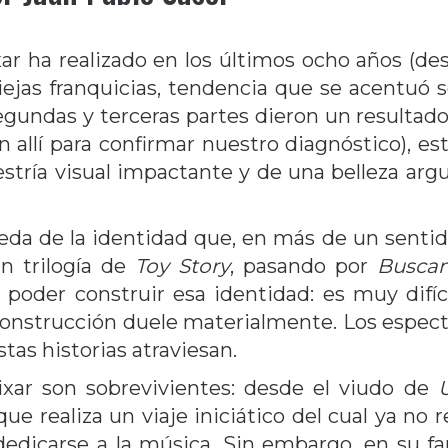
ixar ha realizado en los últimos ocho años (d
viejas franquicias, tendencia que se acentuó
egundas y terceras partes dieron un resultado
allí para confirmar nuestro diagnóstico), est
tría visual impactante y de una belleza arg
eda de la identidad que, en más de un sentido,
an trilogía de
Toy Story
, pasando por
Busca
poder construir esa identidad: es muy difíc
e construcción duele materialmente. Los espe
tas historias atraviesan.
ixar son sobrevivientes: desde el viudo de
ue realiza un viaje iniciático del cual ya no
dedicarse a la música. Sin embargo, en su fa