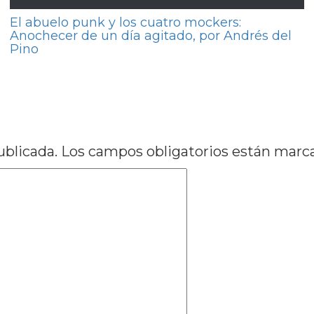
El abuelo punk y los cuatro mockers:
Anochecer de un día agitado, por Andrés del
Pino
, por José Luis Visconti
omina Quevedo
ublicada.
Los campos obligatorios están mar