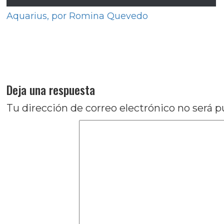
Aquarius, por Romina Quevedo
Navegación
Entrada
Anterior
Barrefondo: Historia de un cornalito
de
anterior:
Entrada
Siguiente
3 anuncios por un crimen, por R
entradas
siguiente:
Deja una respuesta
Tu dirección de correo electrónico no será p