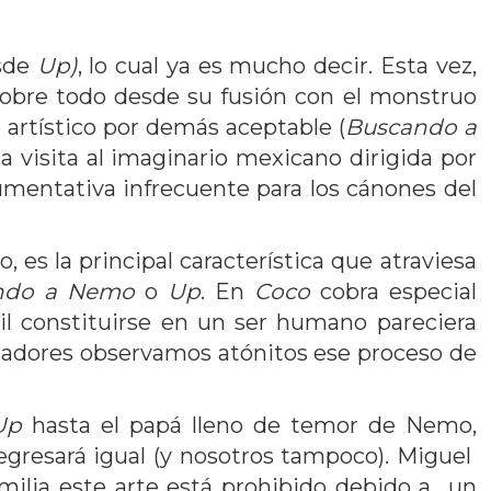
esde
Up)
, lo cual ya es mucho decir. Esta vez,
 sobre todo desde su fusión con el monstruo
 artístico por demás aceptable (
Buscando a
a visita al imaginario mexicano dirigida por
umentativa infrecuente para los cánones del
 es la principal característica que atraviesa
ndo a Nemo
o
Up
. En
Coco
cobra especial
il constituirse en un ser humano pareciera
ctadores observamos atónitos ese proceso de
Up
hasta el papá lleno de temor de Nemo,
 regresará igual (y nosotros tampoco). Miguel
milia este arte está prohibido debido a un