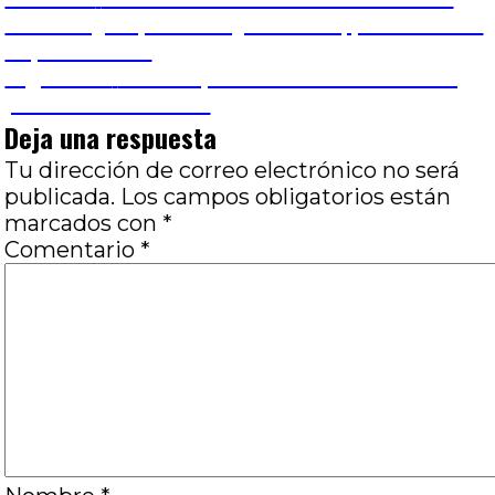
Navegación
anterior:
música (y el pelo raro), mi amor, por Gabriela
de
López Zubiría
Entrada
Siguiente
La casa punk – Bazofi Abril 2014,
entradas
siguiente:
por Hernán Gómez
Deja una respuesta
Tu dirección de correo electrónico no será
publicada.
Los campos obligatorios están
marcados con
*
Comentario
*