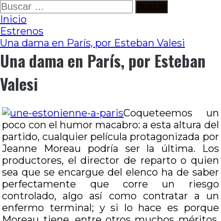
Ir
Buscar:
al
Inicio
contenido
Estrenos
Una dama en París, por Esteban Valesi
Una dama en París, por Esteban
Valesi
Coqueteemos un
poco con el humor macabro: a esta altura del
partido, cualquier película protagonizada por
Jeanne Moreau podría ser la última. Los
productores, el director de reparto o quien
sea que se encargue del elenco ha de saber
perfectamente que corre un riesgo
controlado, algo así como contratar a un
enfermo terminal; y si lo hace es porque
Moreau tiene, entre otros muchos méritos,