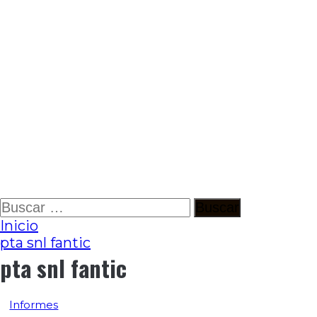
Ir
Buscar:
al
Inicio
contenido
pta snl fantic
pta snl fantic
Informes