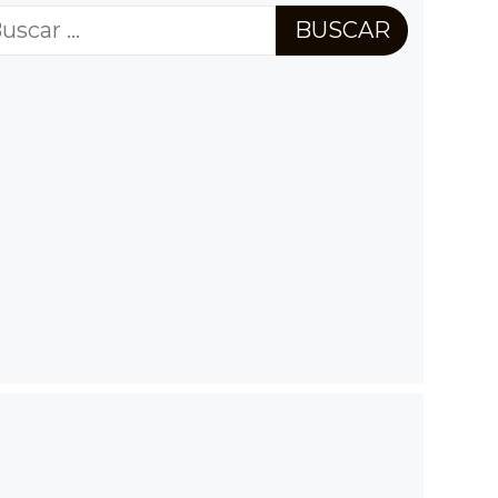
scar: