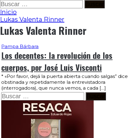
Ir
Buscar:
al
Inicio
contenido
Lukas Valenta Rinner
Lukas Valenta Rinner
Pampa Bárbara
Los decentes: la revolución de los
cuerpos, por José Luis Visconti
* «Por favor, dejá la puerta abierta cuando salgas” dice
obstinada y repetidamente la entrevistadora
(interrogadora), que nunca vemos, a cada […]
Buscar: