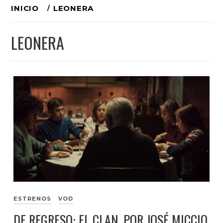
Ir
INICIO
LEONERA
al
LEONERA
contenido
ESTRENOS
VOD
DE REGRESO: EL CLAN, POR JOSÉ MICCIO