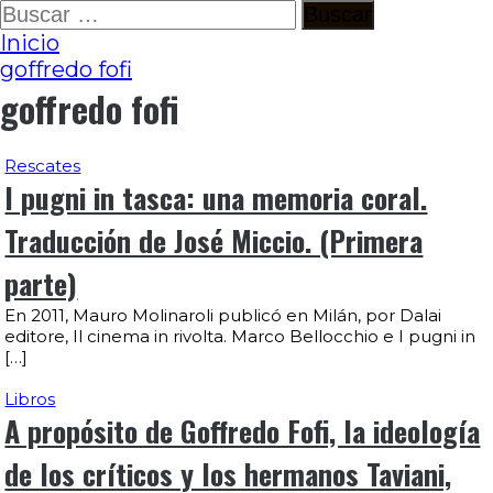
Ir
Buscar:
al
Inicio
contenido
goffredo fofi
goffredo fofi
Rescates
I pugni in tasca: una memoria coral.
Traducción de José Miccio. (Primera
parte)
En 2011, Mauro Molinaroli publicó en Milán, por Dalai
editore, Il cinema in rivolta. Marco Bellocchio e I pugni in
[…]
Libros
A propósito de Goffredo Fofi, la ideología
de los críticos y los hermanos Taviani,