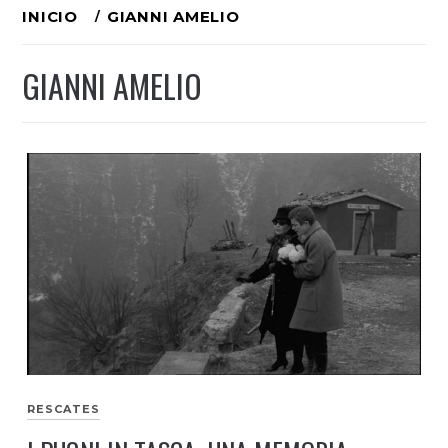
Ir
INICIO
GIANNI AMELIO
al
GIANNI AMELIO
contenido
RESCATES