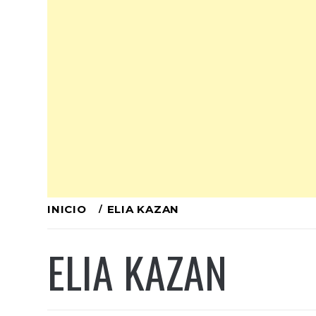
Ir
INICIO
ELIA KAZAN
al
ELIA KAZAN
contenido