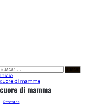
Ir
Buscar:
al
Inicio
contenido
cuore di mamma
cuore di mamma
Rescates