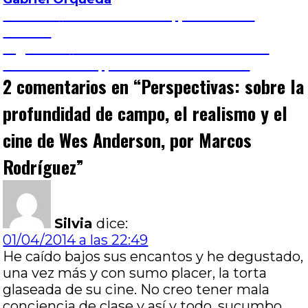
Navegación
Entrada
Anterior
El sobreviviente, por Hernán
anterior:
Gómez
de
Entrada
Siguiente
Glauber Rocha: comienzo del
siguiente:
mito Brasilero, por Germán González
entradas
2 comentarios en “
Perspectivas: sobre la
profundidad de campo, el realismo y el
cine de Wes Anderson, por Marcos
Rodríguez
”
Silvia
dice:
01/04/2014 a las 22:49
He caído bajos sus encantos y he degustado,
una vez más y con sumo placer, la torta
glaseada de su cine. No creo tener mala
conciencia de clase y así y todo, sucumbo