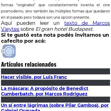
formas “originales” que constantemente inventa el cine
posmoderno, sino también las múltiples formas que quedaron
en el pasado pero todavía son una opción presente.
Aquí pueden leer un
texto de Marcos
Vieytes
sobre
El gran hotel Budapest
.
Si te gustó esta nota podés invitarnos un
cafecito por acá:
Artículos relacionados
Hacer visible, por Luis Franc
La máscara: A propósito de Benedict
Cumberbatch, por Marcos Rodríguez
Un sí entre lágrimas (sobre Pilar Gamboa), por
Gabriel Orqueda