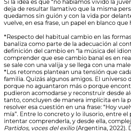
Si la idea es que “no habíamos vivido la juve
deja de resultar llamativo que la misma pe
quedamos sin guión y con la vida por delante
vuelve, en esa frase, un papel en blanco que
*Respecto del habitual cambio en las formas
banaliza como parte de la adecuación al cont
definición del cambio en “la música del idioma
comprender que ese cambio banal es en real
se sale con una valija y se llega con una mal
*Los retornos plantean una tensión que cada 
familia. Quizás algunos amigos. El universo 
porque no aguantaron más o porque encontrar
pudieron acomodarse y reconstruir desde algú
tanto, concluyen de manera implícita en la p
resolver esa cuestión en una frase: “Hoy vue
mía”. Entre lo concreto y lo ilusorio, entre el
intentar comprenderla, y desde ella, compleji
Partidos, voces del exilio
(Argentina, 2022). D