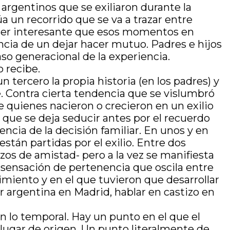
 argentinos que se exiliaron durante la
a un recorrido que se va a trazar entre
 ser interesante que esos momentos en
ncia de un dejar hacer mutuo. Padres e hijos
aso generacional de la experiencia.
o recibe.
 tercero la propia historia (en los padres) y
e. Contra cierta tendencia que se vislumbró
e quienes nacieron o crecieron en un exilio
 que se deja seducir antes por el recuerdo
ncia de la decisión familiar. En unos y en
stán partidas por el exilio. Entre dos
azos de amistad- pero a la vez se manifiesta
a sensación de pertenencia que oscila entre
imiento y en el que tuvieron que desarrollar
r argentina en Madrid, hablar en castizo en
en lo temporal. Hay un punto en el que el
 lugar de origen. Un punto literalmente de