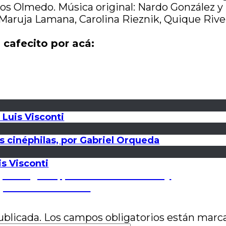
los Olmedo. Música original: Nardo González y S
n, Maruja Lamana, Carolina Rieznik, Quique Riv
 cafecito por acá:
 Luis Visconti
s cinéphilas, por Gabriel Orqueda
is Visconti
e paradigma?, por Guillermo Norway
 por Carla Leonardi
ublicada.
Los campos obligatorios están mar