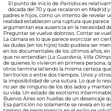
El punto de inicio de
Partidos
es relativam
década del 70 y que recalaron en Madrid y 
padres e hijos, como un intento de revelar
realidad establecen una ruptura que parece 
argumentan esa ausencia en la necesidad de n
Preguntar se vuelve doloroso. Contar se vuelv
La cámara es lo que parece exorcizar en ciert
las dudas (en los hijos) todo pudiera ser me
en los documentales de los últimos años, en 
que no entendían (
La Guardería
,
Villa Olímp
de quienes lo vivieron en primera persona, q
otros termina latiendo la misma certeza que p
territorios o entre dos tiempos. Unos y otros
la imposibilidad de una sutura. Lo que lo re
no ser de ninguno de los dos lados y mantene
su vida. Un estado de exotismo interminable,
Buenos Aires son huellas de un desencaje qu
Esa partición no solamente se revela en lo es
tiempo de permanencia en el exilio se volvió