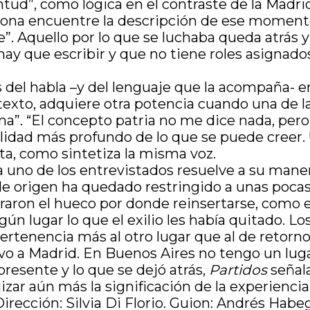
ntud”, como lógica en el contraste de la Madri
rsona encuentre la descripción de ese moment
”. Aquello por lo que se luchaba queda atrás y
 hay que escribir y que no tiene roles asigna
 del habla –y del lenguaje que la acompaña- en
exto, adquiere otra potencia cuando una de la
”. “El concepto patria no me dice nada, pero la
idad más profundo de lo que se puede creer. 
eta, como sintetiza la misma voz.
uno de los entrevistados resuelve a su manera.
de origen ha quedado restringido a unas pocas
on el hueco por donde reinsertarse, como el p
n lugar lo que el exilio les había quitado. Lo
ertenencia más al otro lugar que al de retorno
lvo a Madrid. En Buenos Aires no tengo un luga
 presente y lo que se dejó atrás,
Partidos
señala
zar aún más la significación de la experiencia 
irección: Silvia Di Florio. Guion: Andrés Habeg