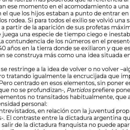
ifran ese momento en el acomodamiento a una
l que los hijos estaban a punto de entrar en l
 rodea. Si para todos el exilio se volvió una 
 a partir de la aparición de sus profetas máx
e juega una especie de tiempo ciego e inestabl
 La contundencia de los números en el present
 años en la tierra donde se exiliaron y que e
ión se construya más como una idea situada en
o se restringe a la idea de volver o no volver
pero tratando igualmente la encrucijada que im
. Pero centrado en esos elementos, sin poner en
 que no se profundizan-,
Partidos
prefiere poner
 elementos no transitados habitualmente, que
ensidad personal:
 entrevistados, en relación con la juventud pr
s-. El contraste entre la dictadura argentina 
salir de la dictadura franquista no puede apa