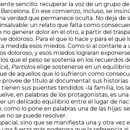
ente sencillo: recuperar la voz de un grupo de
Barcelona. En ese comienzo, incluso, se insinú
 una verdad que permanece oculta. No deja de
insalvable: un relato que falta como consecue
o generar dolor en el otro, a partir del trasp
e doloroso. Para el que lo hace y para el que l
a medida esos miedos. Como si al contarle a un
nos doloroso, y esos miedos lograran exponers
los que el peso se sostenía en los recuerdos d
ica
),
Partidos
elige sostenerse en un equilibrio
ue de aquellos que lo sufrieron como consecue
rovee de título al documental: sus historias e
 tienen sus puentes tendidos –la familia, los l
suelve, en palabras de los protagonistas, es un
r un delicado equilibrio entre el lugar de nac
 como lo pone en palabras una de las hijas: se
e no se puede resolver.
pacial, sino que se manifiesta una y otra vez 
 una fuerza más poderosa que la referencia al