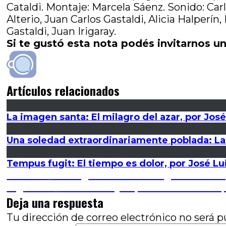
Cataldi. Montaje: Marcela Sáenz. Sonido: Car
Alterio, Juan Carlos Gastaldi, Alicia Halperí
Gastaldi, Juan Irigaray.
Si te gustó esta nota podés invitarnos un
Artículos relacionados
La imagen santa: El milagro del azar, por José
Una soledad extraordinariamente poblada: La
Tempus fugit: El tiempo es dolor, por José Lu
Navegación
Entrada
Anterior
Los seguros en el cine: ¿Cambio d
anterior:
Entrada
Siguiente
Desolación y esperanza: El futuro,
de
siguiente:
Deja una respuesta
entradas
Tu dirección de correo electrónico no será p