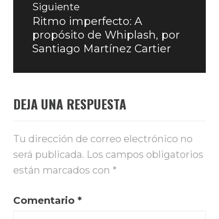
Siguiente
Ritmo imperfecto: A
Entrada
propósito de Whiplash, por
siguiente:
Santiago Martínez Cartier
DEJA UNA RESPUESTA
Tu dirección de correo electrónico no
será publicada.
Los campos obligatorios
están marcados con
*
Comentario
*