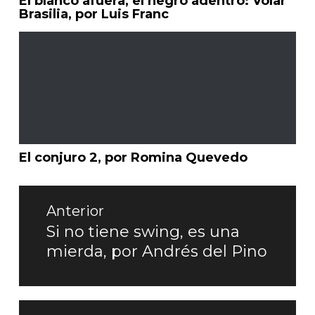
El blanco afuera, el negro adentro: Volar
Brasilia, por Luis Franc
El conjuro 2, por Romina Quevedo
Navegación
de
Anterior
entradas
Si no tiene swing, es una
Entrada
mierda, por Andrés del Pino
anterior: