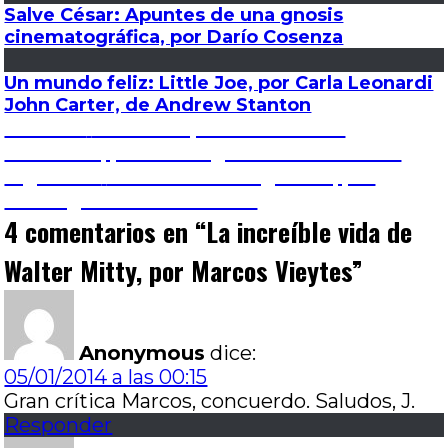
Salve César: Apuntes de una gnosis
cinematográfica, por Darío Cosenza
Un mundo feliz: Little Joe, por Carla Leonardi
John Carter, de Andrew Stanton
Navegación
Entrada
Anterior
Actividad paranormal: Los
anterior:
marcados, por Santiago Martínez Cartier
de
Entrada
Siguiente
El abuelo sinvergüenza, por
siguiente:
Santiago Martínez Cartier
entradas
4 comentarios en “
La increíble vida de
Walter Mitty, por Marcos Vieytes
”
Anonymous
dice:
05/01/2014 a las 00:15
Gran crítica Marcos, concuerdo. Saludos, J.
Responder