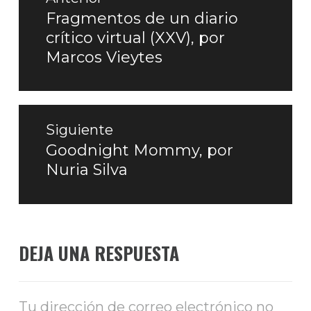
de
Fragmentos de un diario
Entrada
crítico virtual (XXV), por
entradas
anterior:
Marcos Vieytes
Siguiente
Goodnight Mommy, por
Entrada
Nuria Silva
siguiente:
DEJA UNA RESPUESTA
Tu dirección de correo electrónico no