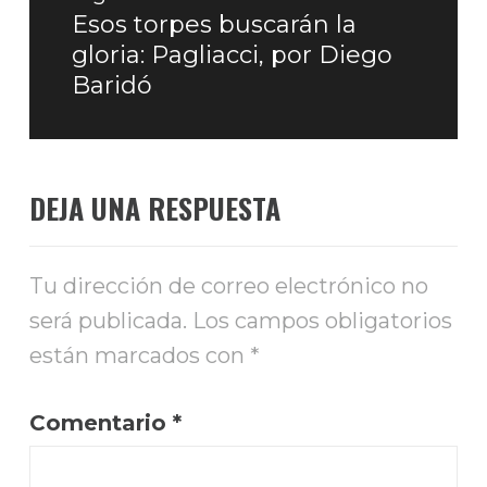
Esos torpes buscarán la
Entrada
gloria: Pagliacci, por Diego
siguiente:
Baridó
DEJA UNA RESPUESTA
Tu dirección de correo electrónico no
será publicada.
Los campos obligatorios
están marcados con
*
Comentario
*