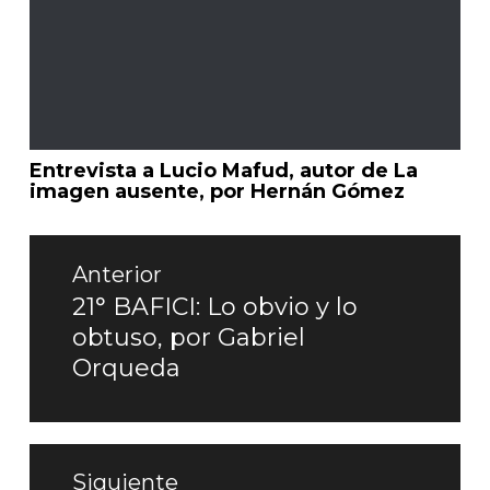
Entrevista a Lucio Mafud, autor de La
imagen ausente, por Hernán Gómez
Navegación
de
Anterior
entradas
21° BAFICI: Lo obvio y lo
Entrada
obtuso, por Gabriel
anterior:
Orqueda
Siguiente