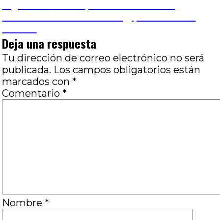
de
Entrada
Siguiente
El cuerpo tiene memoria:
siguiente:
Monstruos de Cronenberg, por Emiliano
entradas
Oviedo
Deja una respuesta
Tu dirección de correo electrónico no será
publicada.
Los campos obligatorios están
marcados con
*
Comentario
*
Nombre
*