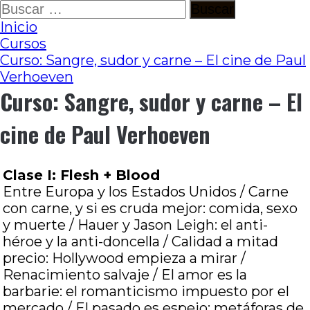
Ir
Buscar:
al
Inicio
contenido
Cursos
Curso: Sangre, sudor y carne – El cine de Paul
Verhoeven
Curso: Sangre, sudor y carne – El
cine de Paul Verhoeven
Clase I: Flesh + Blood
Entre Europa y los Estados Unidos / Carne
con carne, y si es cruda mejor: comida, sexo
y muerte / Hauer y Jason Leigh: el anti-
héroe y la anti-doncella / Calidad a mitad
precio: Hollywood empieza a mirar /
Renacimiento salvaje / El amor es la
barbarie: el romanticismo impuesto por el
mercado / El pasado es espejo: metáforas de