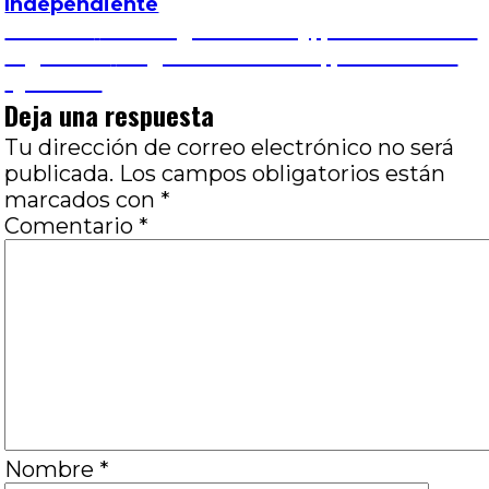
Independiente
Navegación
Entrada
Anterior
Goodnight Mommy, por Nuria Silva
anterior:
Entrada
Siguiente
Brigadas metálicas, por Romina
de
siguiente:
Quevedo
Deja una respuesta
entradas
Tu dirección de correo electrónico no será
publicada.
Los campos obligatorios están
marcados con
*
Comentario
*
Nombre
*