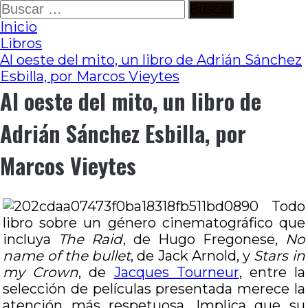
Ir
Buscar:
al
Inicio
contenido
Libros
Al oeste del mito, un libro de Adrián Sánchez
Esbilla, por Marcos Vieytes
Al oeste del mito, un libro de
Adrián Sánchez Esbilla, por
Marcos Vieytes
Todo
libro sobre un género cinematográfico que
incluya
The Raid
, de Hugo Fregonese,
No
name of the bullet
, de Jack Arnold, y
Stars in
my Crown
, de
Jacques Tourneur
, entre la
selección de películas presentada merece la
atención más respetuosa. Implica que su