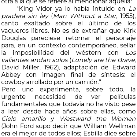
otra a la que se refiere al mencionar aquella:
“King Vidor ya lo había intuido en
La
pradera sin ley
(
Man Without a Star
, 1955),
canto exaltado sobre el último de los
vaqueros libres. No es de extrañar que Kirk
Douglas pareciese retomar el personaje
para, en un contexto contemporáneo, sellar
la imposibilidad del wéstern con
Los
valientes andan solos
(
Lonely are the Brave
,
David Miller, 1962), adaptación de Edward
Abbey con imagen final de síntesis: el
cowboy arrollado por un camión.”
Pero uno experimenta, sobre todo, la
urgente necesidad de ver películas
fundamentales que todavía no ha visto pese
a leer desde hace años sobre ellas, como
Cielo amarillo
y
Westward the Women
(John Ford supo decir que William Wellman
era el mejor de todos ellos; Esbilla dice sobre