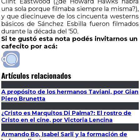
Clint Eastwood (¿de Howard Hawks habrá
una sola porque filmaba siempre la misma?),
y que diecinueve de los cincuenta westerns
básicos de Sánchez Esbilla fueron filmados
durante la década del ‘50.
Si te gustó esta nota podés invitarnos un
cafecito por acá:
Artículos relacionados
A propósito de los hermanos Taviani, por Gian
Piero Brunetta
¿Cristo es Marquitos Di Palma?: El rostro de
Cristo en el cine, por Victoria Lencina
Armando Bo, Isabel Sarli y la formación de