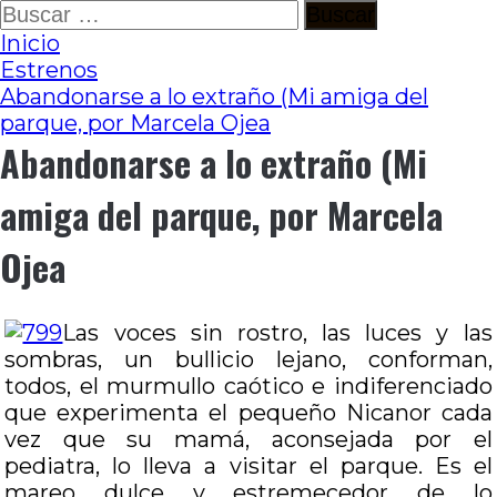
Ir
Buscar:
al
Inicio
contenido
Estrenos
Abandonarse a lo extraño (Mi amiga del
parque, por Marcela Ojea
Abandonarse a lo extraño (Mi
amiga del parque, por Marcela
Ojea
Las voces sin rostro, las luces y las
sombras, un bullicio lejano, conforman,
todos, el murmullo caótico e indiferenciado
que experimenta el pequeño Nicanor cada
vez que su mamá, aconsejada por el
pediatra, lo lleva a visitar el parque. Es el
mareo dulce y estremecedor de lo