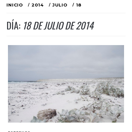
Ir
INICIO
2014
JULIO
18
al
DÍA:
18 DE JULIO DE 2014
contenido