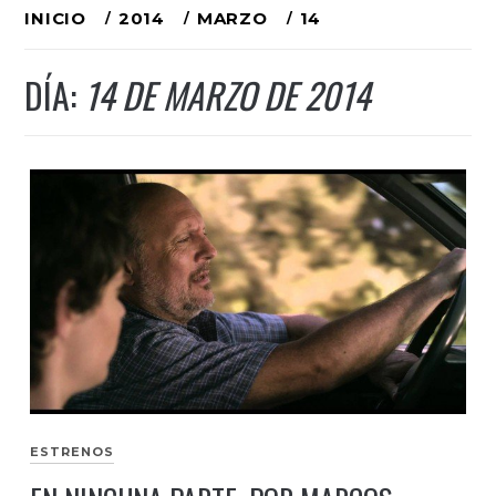
Ir
INICIO
2014
MARZO
14
al
DÍA:
14 DE MARZO DE 2014
contenido
ESTRENOS