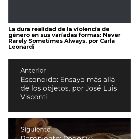
La dura realidad de la violencia de
género en sus variadas formas: Never
Rarely Sometimes Always, por Carla
Leonardi
Navegación
de
Anterior
entradas
Escondido: Ensayo más allá
Entrada
de los objetos, por José Luis
anterior:
Visconti
Siguiente
Rompiente: Poder y