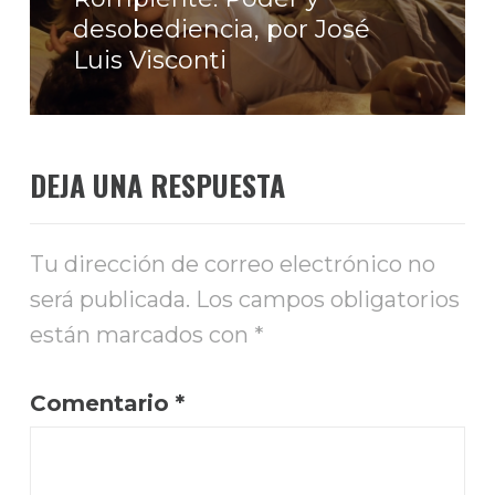
Entrada
desobediencia, por José
siguiente:
Luis Visconti
DEJA UNA RESPUESTA
Tu dirección de correo electrónico no
será publicada.
Los campos obligatorios
están marcados con
*
Comentario
*