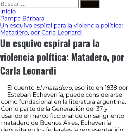
Ir
Buscar:
al
Inicio
contenido
Pampa Bárbara
Un esquivo espiral para la violencia política:
Matadero, por Carla Leonardi
Un esquivo espiral para la
violencia política: Matadero, por
Carla Leonardi
El cuento
El matadero,
escrito en 1838 por
Esteban Echeverría, puede considerarse
como fundacional en la literatura argentina.
Como parte de la Generación del 37 y
usando el marco ficcional de un sangriento
matadero de Buenos Aires, Echeverría
deposita en los federales la representación