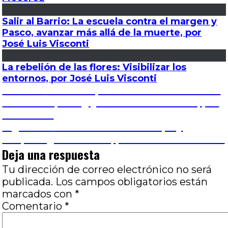
Salir al Barrio: La escuela contra el margen y
Pasco, avanzar más allá de la muerte, por
José Luis Visconti
La rebelión de las flores: Visibilizar los
entornos, por José Luis Visconti
Navegación
Entrada
Anterior
4º FICER (Festival Internacional de
anterior:
Entre Ríos) # 4: ¿Qué demanda el cine?, por
de
Luis Franc
Entrada
Siguiente
Nuestra bronca: Tiempo y
entradas
siguiente:
traspaso generacional, por José Luis Visconti
Deja una respuesta
Tu dirección de correo electrónico no será
publicada.
Los campos obligatorios están
marcados con
*
Comentario
*