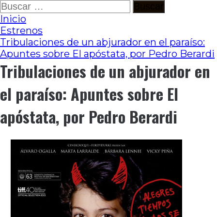
Ir
Buscar:
al
Inicio
contenido
Estrenos
Tribulaciones de un abjurador en el paraíso:
Apuntes sobre El apóstata, por Pedro Berardi
Tribulaciones de un abjurador en
el paraíso: Apuntes sobre El
apóstata, por Pedro Berardi