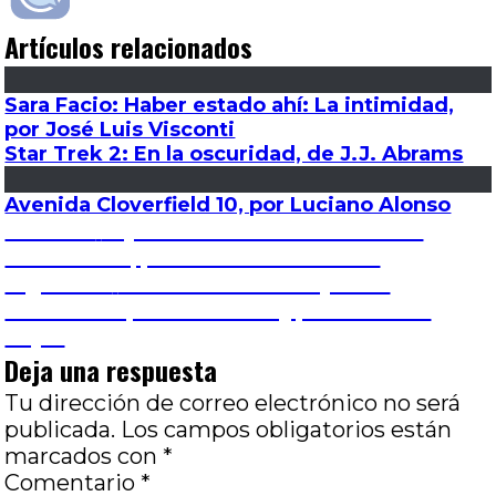
Artículos relacionados
Sara Facio: Haber estado ahí: La intimidad,
por José Luis Visconti
Star Trek 2: En la oscuridad, de J.J. Abrams
Avenida Cloverfield 10, por Luciano Alonso
Navegación
Entrada
Anterior
El jardín constante: Acerca de
anterior:
Taekwondo, por José María Gómez
de
Entrada
Siguiente
La muerte en este jardín:
siguiente:
Homeland (Irak Year Zero), por Eduardo
entradas
Rojas
Deja una respuesta
Tu dirección de correo electrónico no será
publicada.
Los campos obligatorios están
marcados con
*
Comentario
*