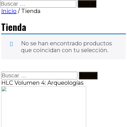
Ir
Buscar:
al
Inicio
/ Tienda
contenido
Tienda
No se han encontrado productos
que coincidan con tu selección.
Buscar:
HLC Volumen 4: Arqueologías