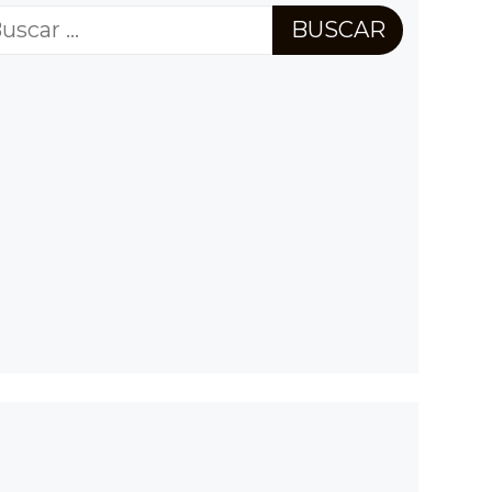
scar: