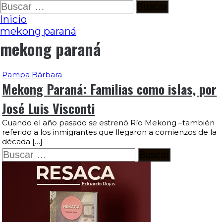
Ir
Buscar:
al
Inicio
contenido
mekong paraná
mekong paraná
Pampa Bárbara
Mekong Paraná: Familias como islas, por
José Luis Visconti
Cuando el año pasado se estrenó Río Mekong –también
referido a los inmigrantes que llegaron a comienzos de la
década […]
Buscar: