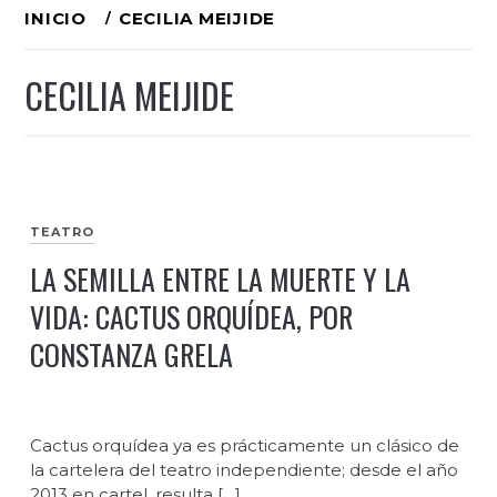
Ir
INICIO
CECILIA MEIJIDE
al
CECILIA MEIJIDE
contenido
TEATRO
LA SEMILLA ENTRE LA MUERTE Y LA
VIDA: CACTUS ORQUÍDEA, POR
CONSTANZA GRELA
Cactus orquídea ya es prácticamente un clásico de
la cartelera del teatro independiente; desde el año
2013 en cartel, resulta […]