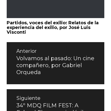
Partidos, voces del exilio: Relatos de la
experiencia del exilio, por José Luis
Visconti
Navegación
de
Anterior
entradas
Volvamos al pasado: Un cine
Entrada
compañero, por Gabriel
anterior:
Orqueda
Siguiente
34º MDQ FILM FEST: A
Entrada