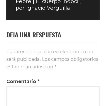
Febre | El cuerpo indócil,
siguiente:
por Ignacio Verguilla
DEJA UNA RESPUESTA
Tu dirección de correo electrónico no
será publicada.
Los campos obligatorios
están marcados con
*
Comentario
*