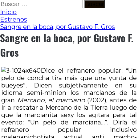
Ir
Buscar:
al
Inicio
contenido
Estrenos
Sangre en la boca, por Gustavo F. Gros
Sangre en la boca, por Gustavo F.
Gros
Dice el refranero popular: “Un
pelo de concha tira más que una yunta de
bueyes”. Dicen subjetivamente en su
idioma semi-minion los marcianos de la
gran
Mercano, el marciano
(2002), antes de
ir a rescatar a Mercano de la Tierra luego de
que la marcianita sexy los agitara para tal
evento: “Un pelo de marciana…”. Diría el
refranero popular inclusivo
malenapichotista actual anti macho-