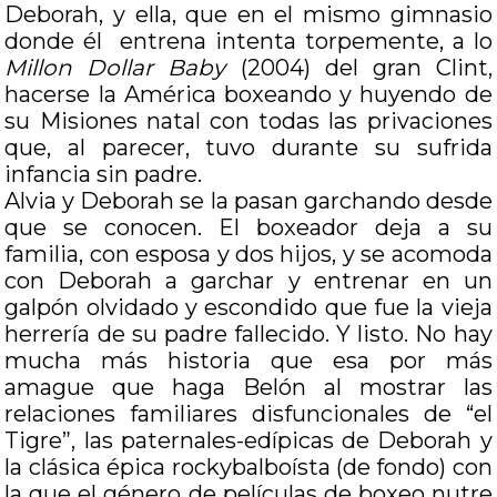
Deborah, y ella, que en el mismo gimnasio
donde él entrena intenta torpemente, a lo
Millon Dollar Baby
(2004) del gran Clint,
hacerse la América boxeando y huyendo de
su Misiones natal con todas las privaciones
que, al parecer, tuvo durante su sufrida
infancia sin padre.
Alvia y Deborah se la pasan garchando desde
que se conocen. El boxeador deja a su
familia, con esposa y dos hijos, y se acomoda
con Deborah a garchar y entrenar en un
galpón olvidado y escondido que fue la vieja
herrería de su padre fallecido. Y listo. No hay
mucha más historia que esa por más
amague que haga Belón al mostrar las
relaciones familiares disfuncionales de “el
Tigre”, las paternales-edípicas de Deborah y
la clásica épica rockybalboísta (de fondo) con
la que el género de películas de boxeo nutre