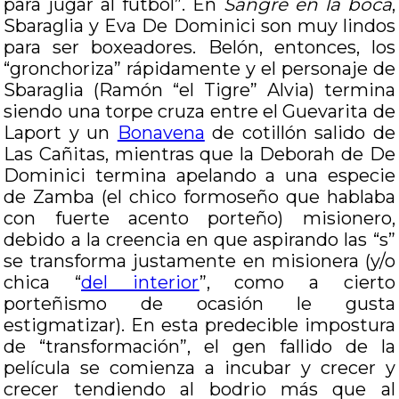
para jugar al fútbol”. En
Sangre en la boca
,
Sbaraglia y Eva De Dominici son muy lindos
para ser boxeadores. Belón, entonces, los
“gronchoriza” rápidamente y el personaje de
Sbaraglia (Ramón “el Tigre” Alvia) termina
siendo una torpe cruza entre el Guevarita de
Laport y un
Bonavena
de cotillón salido de
Las Cañitas, mientras que la Deborah de De
Dominici termina apelando a una especie
de Zamba (el chico formoseño que hablaba
con fuerte acento porteño) misionero,
debido a la creencia en que aspirando las “s”
se transforma justamente en misionera (y/o
chica “
del interior
”, como a cierto
porteñismo de ocasión le gusta
estigmatizar). En esta predecible impostura
de “transformación”, el gen fallido de la
película se comienza a incubar y crecer y
crecer tendiendo al bodrio más que al