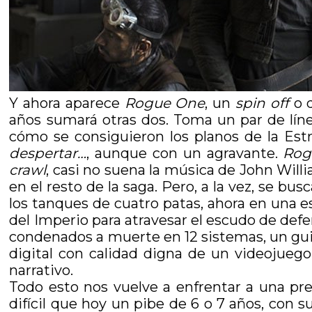
Y ahora aparece
Rogue One
, un
spin off
o d
años sumará otras dos. Toma un par de lín
cómo se consiguieron los planos de la Estr
despertar…
, aunque con un agravante.
Rog
crawl
, casi no suena la música de John Willi
en el resto de la saga. Pero, a la vez, se bus
los tanques de cuatro patas, ahora en una 
del Imperio para atravesar el escudo de def
condenados a muerte en 12 sistemas, un guiño
digital con calidad digna de un videojueg
narrativo.
Todo esto nos vuelve a enfrentar a una p
difícil que hoy un pibe de 6 o 7 años, con s