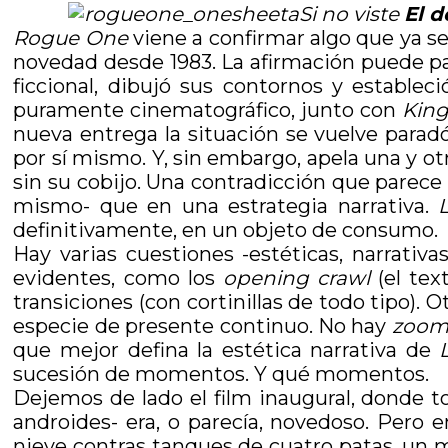
Si no viste
El d
Rogue One
viene a confirmar algo que ya se
novedad desde 1983. La afirmación puede par
ficcional, dibujó sus contornos y estable
puramente cinematográfico, junto con
Kin
nueva entrega la situación se vuelve parad
por sí mismo. Y, sin embargo, apela una y ot
sin su cobijo. Una contradicción que parec
mismo- que en una estrategia narrativa.
definitivamente, en un objeto de consumo.
Hay varias cuestiones -estéticas, narrativ
evidentes, como los
opening crawl
(el tex
transiciones (con cortinillas de todo tipo). 
especie de presente continuo. No hay
zoom
que mejor defina la estética narrativa de
sucesión de momentos. Y qué momentos.
Dejemos de lado el film inaugural, donde tod
androides- era, o parecía, novedoso. Pero 
nieve contras tanques de cuatro patas, un 