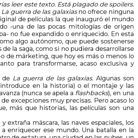
as leer este texto. Está plagado de spoilers.
e
La guerra de las galaxias
no ofrece ninguna
iginal de películas la que inauguró el mundo
ndo -una de las pocas mitologías de origen
pa- no fue expandido o enriquecido. En esta
se como algo autónomo, que puede sostenerse
 de la saga, como si no pudiera desarrollarse
 -o de márketing, que hoy es más o menos lo
nto para transformarse, acaso exclusiva y
l de
La guerra de las galaxias
. Algunas son
introduce en la historia) o el montaje y las
e avanza (nunca se apela a
flashbacks
), en una
ar de excepciones muy precisas. Pero acaso lo
, más que historias, las películas son una
 y extraña máscara, las naves espaciales, los
ó a enriquecer ese mundo. Una batalla en la
ro de estatura, una ciudad en las nubes, un