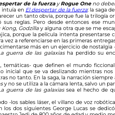
espertar de la fuerza
y
Rogue One
no deberí
 intuía en
El despertar de la fuerza
: la saga d
ecer un tanto obvia, porque fue la trilogía or
ció sus reglas. Pero desde entonces ese mu
g Kong
,
Godzilla
y alguna otra que se me esca
ójica, porque la película intenta presentar
ra vez a referenciarse en las primeras entregas
e cimentarse más en un ejercicio de nostalgia
La guerra de las galaxias
ha perdido su enca
as, temáticas- que definen el mundo ficciona
to inicial que se va deslizando mientras nos 
Otras no tanto. En la saga, la narración siempr
s
y no se utiliza a la cámara lenta, salvo un p
La guerra de las galaxias
sea el hecho de que
o -los sables láser, el villano de voz robótica
en los dos siguientes George Lucas se dedic
maestro Jedi de 800 años de edad y medio met