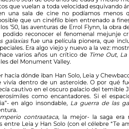
os que vuelan a toda velocidad esquivando ár
en una sala de cine no podíamos menos que
osible que un cinéfilo bien entrenado a fines
de los ’50, las aventuras de Errol Flynn, la obr
ya podido reconocer el fenomenal mejunje c
s galaxias
fue una película pionera, que inc
speciales. Era algo viejo y nuevo a la vez: mo
hace varios años un crítico de
Time Out
,
La 
ales del Monument Valley.
hacia dónde iban Han Solo, Leia y Chewbacc
vivía dentro de un asteroide. O por qué fue
ía cautivo en el oscuro palacio del temible J
verosímiles como encantadores. Si el espacio
ria”- en algo insondable,
La guerra de las ga
entura.
Imperio contraataca
, la mejor- la saga er
 entre Leia y Han Solo (con el célebre “Te a