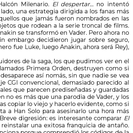
Halcón Milenario.
El despertar…
no intentó
 lado, una estrategia dirigida a los fanas más
 aquellos que jamás fueron nombrados en las
jetos que rodean a la serie troncal de films.
nakin se transformó en Vader. Pero ahora no
in embargo decidieron jugar sobre seguro,
mero fue Luke, luego Anakin, ahora será Rey),
uidores de la saga, los que pudimos ver en el
ra llamados Primera Orden, destruyen como si
es desaparece así nomás, sin que nadie se vea
e CGI convencional, demasiado parecido al
gitales que parecen prediseñadas y guardadas
Ren no es más que una parodia de Vader, y los
 copiar lo viejo y hacerlo evidente, como si
lta a Han Solo para asesinarlo una hora más
 (Breve digresión: es interesante comparar
El
 reinstalar una exitosa franquicia de antaño.
funciona porque comprendió los códigos de la