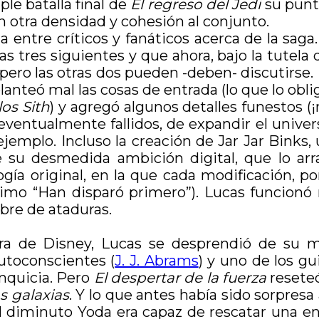
ple batalla final de
El regreso del Jedi
su punto
an otra densidad y cohesión al conjunto.
entre críticos y fanáticos acerca de la saga. 
s tres siguientes y que ahora, bajo la tutela d
pero las otras dos pueden -deben- discutirse. E
anteó mal las cosas de entrada (lo que lo obli
os Sith
) y agregó algunos detalles funestos (
 eventualmente fallidos, de expandir el univers
emplo. Incluso la creación de Jar Jar Binks, 
 su desmedida ambición digital, que lo arra
ogía original, en la que cada modificación, p
mo “Han disparó primero”). Lucas funcionó m
ibre de ataduras.
era de Disney, Lucas se desprendió de su m
utoconscientes (
J. J. Abrams
) y uno de los gu
anquicia. Pero
El despertar de la fuerza
reseteó
s galaxias
. Y lo que antes había sido sorpresa
 diminuto Yoda era capaz de rescatar una en