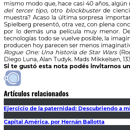
mismo modo que, hace casi 40 años, algún
del tercer tipo
, otro
blockbuster
de cienci
muestra? Acaso la última sorpresa importa
Spielberg presentó, otra vez, con plena conc
por lo demás una película muy menor. Des
tecnologías todo se vuelve posible, la imagin
producen hoy parecen ser menos imaginativas
Rogue One: Una historia de Star Wars
(Rog
Diego Luna, Alan Tudyk. Mads Mikkelsen, 133
Si te gustó esta nota podés invitarnos un
Artículos relacionados
Ejercicio de la paternidad: Descubriendo a mi
Capital América, por Hernán Ballotta