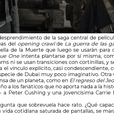
esprendimiento de la saga central de película
eas del
opening crawl
de
La guerra de las ga
ella de la Muerte que luego se usarán para d
ue One
intenta plantarse por sí misma, co
ams ni se usan transiciones con cortinillas, y
ca el vínculo explícito, casi condescendiente, 
especie de Dubai muy poco imaginativo. Otra v
ensa de un planeta, como en
El regreso del Jed
 a los fanáticos que no aporta nada a la histor
o- a Peter Cushing y una jovencísima Carrie
regunta que sobrevuela hace rato. ¿Qué capa
u vida cotidiana saturada de pantallas, se ma