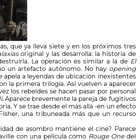
s, que ya lleva siete y en los próximos tres
laxias
original y las desarrolla: la historia de
estruirla. La operación es similar a la de
El
mo un artefacto autónomo. No hay
opening
 se apela a leyendas de ubicación inexistentes
con la primera trilogía. Así vuelven a aparecer
ez los rebeldes se hacen pasar por personal
i
. Aparece brevemente la pareja de fugitivos
ia. Y se trae desde el más allá -en un efecto
 Fisher, una tribuneada más que un recurso
cidad de asombro mantiene el cine? Parece
raville con una película como
Rouge One
del