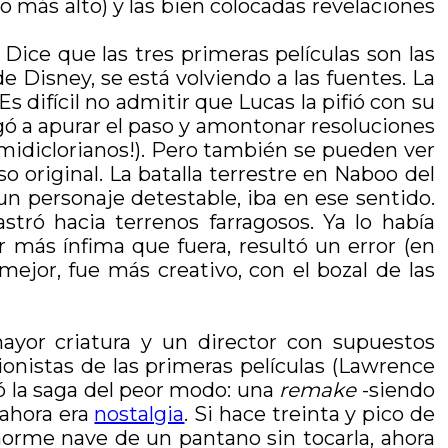
 más alto) y las bien colocadas revelaciones
Dice que las tres primeras películas son las
e Disney, se está volviendo a las fuentes. La
s difícil no admitir que Lucas la pifió con su
gó a apurar el paso y amontonar resoluciones
¡midiclorianos!). Pero también se pueden ver
o original. La batalla terrestre en Naboo del
un personaje detestable, iba en ese sentido.
stró hacia terrenos farragosos. Ya lo había
or más ínfima que fuera, resultó un error (en
ejor, fue más creativo, con el bozal de las
ayor criatura y un director con supuestos
ionistas de las primeras películas (Lawrence
 la saga del peor modo: una
remake
-siendo
 ahora era
nostalgia
. Si hace treinta y pico de
orme nave de un pantano sin tocarla, ahora