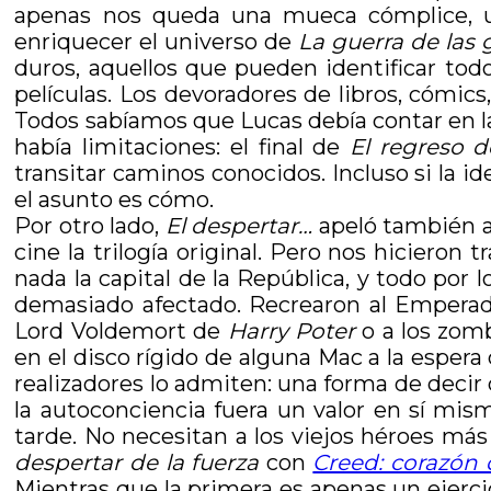
apenas nos queda una mueca cómplice, una
enriquecer el universo de
La guerra de las 
duros, aquellos que pueden identificar tod
películas. Los devoradores de libros, cómics
Todos sabíamos que Lucas debía contar en l
había limitaciones: el final de
El regreso d
transitar caminos conocidos. Incluso si la i
el asunto es cómo.
Por otro lado,
El despertar…
apeló también a 
cine la trilogía original. Pero nos hiciero
nada la capital de la República, y todo por 
demasiado afectado. Recrearon al Emperad
Lord Voldemort de
Harry Poter
o a los zom
en el disco rígido de alguna Mac a la espera
realizadores lo admiten: una forma de decir
la autoconciencia fuera un valor en sí mis
tarde. No necesitan a los viejos héroes má
despertar de la fuerza
con
Creed: corazón
Mientras que la primera es apenas un ejerci