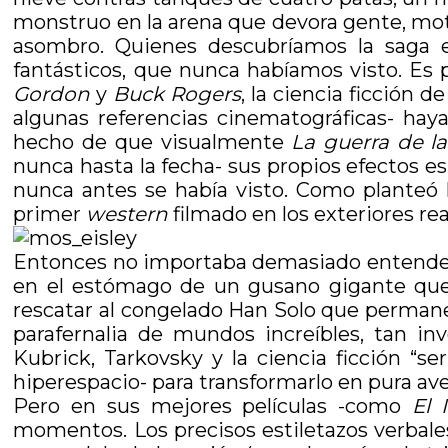
monstruo en la arena que devora gente, mot
asombro. Quienes descubríamos la saga 
fantásticos, que nunca habíamos visto. Es p
Gordon
y
Buck Rogers
, la ciencia ficción 
algunas referencias cinematográficas- ha
hecho de que visualmente
La guerra de la
nunca hasta la fecha- sus propios efectos e
nunca antes se había visto. Como planteó 
primer
western
filmado en los exteriores re
Entonces no importaba demasiado entender 
en el estómago de un gusano gigante que 
rescatar al congelado Han Solo que permanec
parafernalia de mundos increíbles, tan in
Kubrick, Tarkovsky y la ciencia ficción “se
hiperespacio- para transformarlo en pura av
Pero en sus mejores películas -como
El 
momentos. Los precisos estiletazos verbales