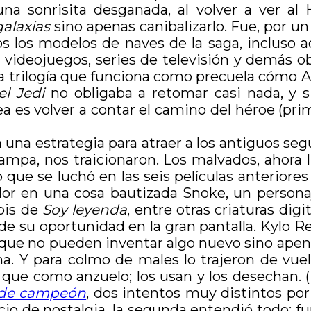
 sonrisita desganada, al volver a ver al 
galaxias
sino apenas canibalizarlo. Fue, por un
os los modelos de naves de la saga, incluso
, videojuegos, series de televisión y demás ob
a trilogía que funciona como precuela cómo A
el Jedi
no obligaba a retomar casi nada, y s
dea es volver a contar el camino del héroe (pri
una estrategia para atraer a los antiguos seg
n trampa, nos traicionaron. Los malvados, aho
lo que se luchó en las seis películas anterior
or en una cosa bautizada Snoke, un personaj
bis de
Soy leyenda
, entre otras criaturas di
 de su oportunidad en la gran pantalla. Kylo 
 que no pueden inventar algo nuevo sino apenas
ma. Y para colmo de males lo trajeron de vue
s que como anzuelo; los usan y los desechan.
 de campeón
, dos intentos muy distintos por
cio de nostalgia, la segunda entendió todo: 