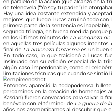
en paralelo de la acción (que alcanzó en la tri
de telenovela (“Yo soy tu padre”) le otorgab
Hay una idea bastante extendida y aceptada 
mejores, que luego Lucas arruinó todo con la
primera parte de la sentencia es inapelable, 
segunda trilogía, en buena medida porque pl
en los últimos minutos de
La venganza de l
en aquellas tres películas algunos intentos,
final de
La amenaza fantasma
es un buen ej
En todo caso, lo que traicionó a Lucas fue
insinuado con su edición especial de la tril
algún caso imperdonable, como el celebérri
limitaciones técnicas que cuando se sintió l
Entonces apareció la todopoderosa billet
pergaminos en la creación de homenajes a
Kasdan) fueron convocados para salvar la fr
benévolo con el término- de
La guerra de la
años nos asombrábamos al descubrir que el