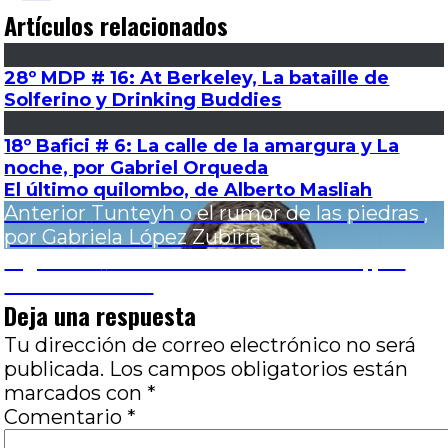
Artículos relacionados
28º MDP # 16: At Berkeley, La bataille de
Solferino y Drinking Buddies
18º Bafici # 6: La calle de la amargura y La
noche, por Gabriel Orqueda
El último quilombo, de Alberto Masliah
Navegación
Entrada
Anterior
Tunteyh o el rumor de las piedras ,
anterior:
por Gabriela López Zubiría
de
Entrada
Siguiente
Los Caballeros del Zodíaco, por
siguiente:
Luciano Alonso
entradas
Deja una respuesta
Tu dirección de correo electrónico no será
publicada.
Los campos obligatorios están
marcados con
*
Comentario
*