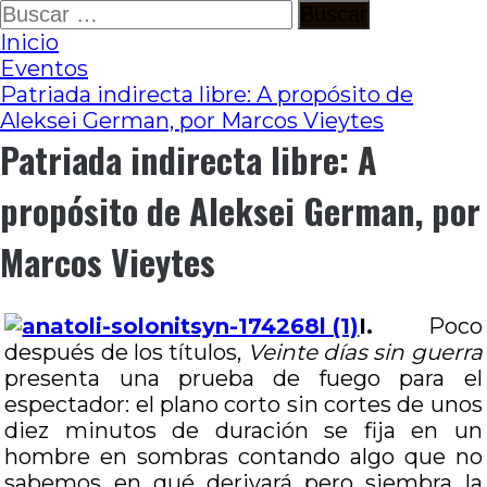
Ir
Buscar:
al
Inicio
contenido
Eventos
Patriada indirecta libre: A propósito de
Aleksei German, por Marcos Vieytes
Patriada indirecta libre: A
propósito de Aleksei German, por
Marcos Vieytes
I.
Poco
después de los títulos,
Veinte días sin guerra
presenta una prueba de fuego para el
espectador: el plano corto sin cortes de unos
diez minutos de duración se fija en un
hombre en sombras contando algo que no
sabemos en qué derivará pero siembra la