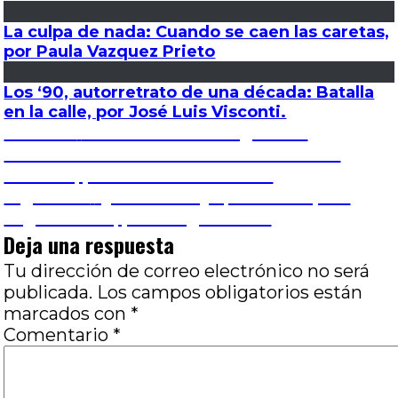
La culpa de nada: Cuando se caen las caretas,
por Paula Vazquez Prieto
Los ‘90, autorretrato de una década: Batalla
en la calle, por José Luis Visconti.
Navegación
Entrada
Anterior
Memoria de la sangre: Del
anterior:
documental convertido en vehículo de
de
difusión, por José Luis Visconti
Entrada
Siguiente
Qué trole hay que tomar para
entradas
siguiente:
seguir: Alicia, por Diego Baridó
Deja una respuesta
Tu dirección de correo electrónico no será
publicada.
Los campos obligatorios están
marcados con
*
Comentario
*