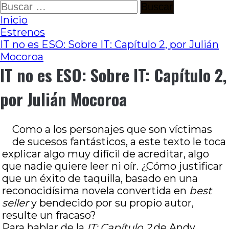
Ir
Buscar:
al
Inicio
contenido
Estrenos
IT no es ESO: Sobre IT: Capítulo 2, por Julián
Mocoroa
IT no es ESO: Sobre IT: Capítulo 2,
por Julián Mocoroa
Como a los personajes que son víctimas
de sucesos fantásticos, a este texto le toca
explicar algo muy difícil de acreditar, algo
que nadie quiere leer ni oír. ¿Cómo justificar
que un éxito de taquilla, basado en una
reconocidísima novela convertida en
best
seller
y bendecido por su propio autor,
resulte un fracaso?
Para hablar de la
IT: Capítulo 2
de Andy