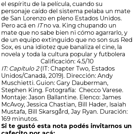
el espíritu de la película, cuando su
personaje caído del sistema pelaba un mate
de San Lorenzo en pleno Estados Unidos.
Pero acá en
IT
no va. King chupando un
mate que no sabe bien ni cómo agarrarlo, y
de un equipo extinguido que no son sus Red
Sox, es una idiotez que banaliza el cine, la
novela y toda la cultura popular y futbolera
Calificación: 4.5/10
IT: Capítulo 2
(IT: Chapter Two, Estados
Unidos/Canadá, 2019). Dirección: Andy
Muschietti. Guion: Gary Dauberman,
Stephen King. Fotografía: Checco Varese.
Montaje: Jason Ballantine. Elenco: James
McAvoy, Jessica Chastian, Bill Hader, Isaiah
Mustafa, Bill Skarsgård, Jay Ryan. Duración:
169 minutos.
Si te gustó esta nota podés invitarnos un
cafecito por acá: