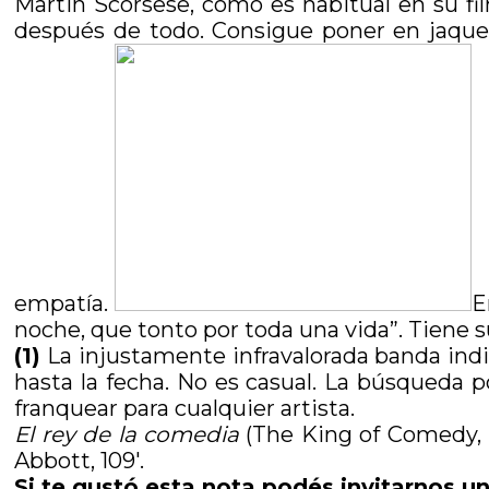
Martin Scorsese, como es habitual en su fil
después de todo. Consigue poner en jaque a
empatía.
E
noche, que tonto por toda una vida”. Tiene s
(1)
La injustamente infravalorada banda ind
hasta la fecha. No es casual. La búsqueda p
franquear para cualquier artista.
El rey de la comedia
(The King of Comedy, E
Abbott, 109′.
Si te gustó esta nota podés invitarnos un