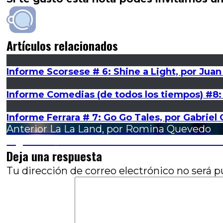
Artículos relacionados
Informe Scorsese # 6: Shine a Light, por Juan
Informe Comedias (de todos los tiempos) #8: 
Informe Ferrara # 7: Go Go Tales, por Gabrie
Navegación
Entrada
Anterior
La La Land, por Romina Quevedo
anterior:
Entrada
Siguiente
Informe Scorsese # 2: A Letter To 
de
siguiente:
Deja una respuesta
entradas
Tu dirección de correo electrónico no será p