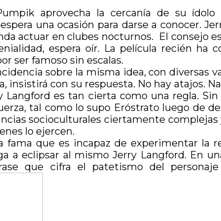
Pumpik aprovecha la cercanía de su ídolo
pera una ocasión para darse a conocer. Jerry
da actuar en clubes nocturnos. El consejo es
ialidad, espera oír. La película recién ha
por ser famoso sin escalas.
ncidencia sobre la misma idea, con diversas v
, insistirá con su respuesta. No hay atajos. Nad
y Langford es tan cierta como una regla. Sin
erza, tal como lo supo Eróstrato luego de de
ncias socioculturales ciertamente complejas y
enes lo ejercen.
 fama que es incapaz de experimentar la rea
ga a eclipsar al mismo Jerry Langford. En un
Frase que cifra el patetismo del personaj