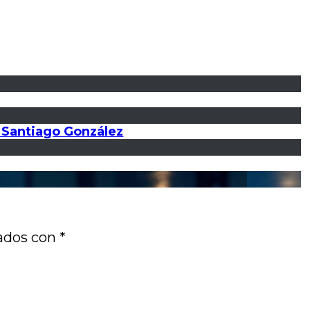
r Santiago González
cados con
*