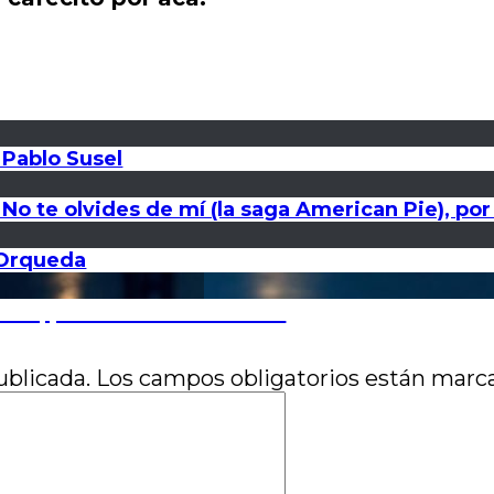
 Pablo Susel
No te olvides de mí (la saga American Pie), po
l Orqueda
Elia, por José Luis Visconti
ublicada.
Los campos obligatorios están mar