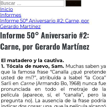
Ir
Buscar:
al
Inicio
contenido
Informes
Informe 50° Aniversario #2: Carne, por
Gerardo Martínez
Informe 50° Aniversario #2:
Carne, por Gerardo Martínez
El matadero y la cautiva.
1. Tócala de nuevo, Sam.
Muchas saben ya
que la famosa frase “Canalla ¿qué pretende
usted de mí?”, atribuída a Isabel “la Coca”
Sarli en
Carne
(Armando Bo, 1968) nunca fue
pronunciada en todo el metraje de la
película (aparece, sí, el “canalla”, pero la
pregunta no). La ausencia de la frase podría
indicar dos cosas: una, que la película alcanzó