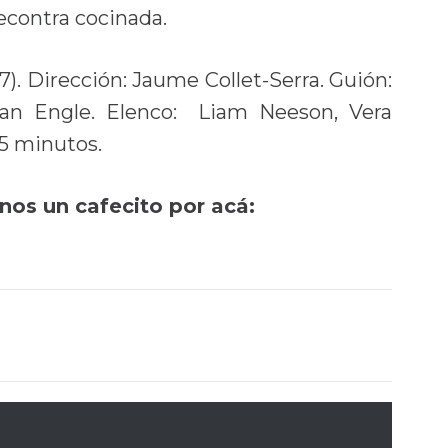
econtra cocinada.
). Dirección:
Jaume Collet-Serra
. Guión:
Ryan Engle. Elenco:
Liam Neeson
,
Vera
05 minutos.
rnos un cafecito por acá: