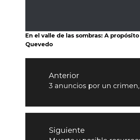
En el valle de las sombras: A propósi
Quevedo
Navegación
de
Anterior
3 anuncios por un crime
Entrada
entradas
anterior:
Siguiente