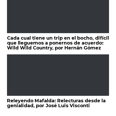
Cada cual tiene un trip en el bocho, difícil
que lleguemos a ponernos de acuerdo:
Wild Wild Country, por Hernán Gómez
Releyendo Mafalda: Relecturas desde la
genialidad, por José Luis Visconti