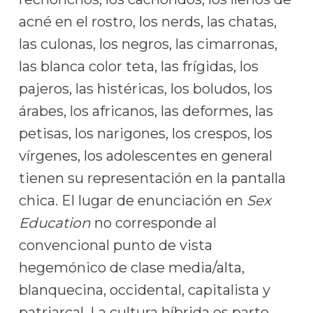
acné en el rostro, los nerds, las chatas,
las culonas, los negros, las cimarronas,
las blanca color teta, las frígidas, los
pajeros, las histéricas, los boludos, los
árabes, los africanos, las deformes, las
petisas, los narigones, los crespos, los
vírgenes, los adolescentes en general
tienen su representación en la pantalla
chica. El lugar de enunciación en
Sex
Education
no corresponde al
convencional punto de vista
hegemónico de clase media/alta,
blanquecina, occidental, capitalista y
patriarcal. La cultura híbrida es parte