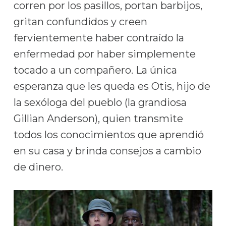
corren por los pasillos, portan barbijos,
gritan confundidos y creen
fervientemente haber contraído la
enfermedad por haber simplemente
tocado a un compañero. La única
esperanza que les queda es Otis, hijo de
la sexóloga del pueblo (la grandiosa
Gillian Anderson), quien transmite
todos los conocimientos que aprendió
en su casa y brinda consejos a cambio
de dinero.