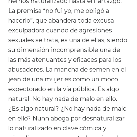
hemos naturalizado hasta el hartazgo.
La premisa “no fui yo, me obligó a
hacerlo”, que abandera toda excusa
exculpadora cuando de agresiones
sexuales se trata, es una de ellas, siendo
su dimensión incomprensible una de
las más atenuantes y eficaces para los
abusadores. La mancha de semen en el
jean de una mujer es como un moco
expectorado en la vía pública. Es algo
natural. No hay nada de malo en ello.
¿Es algo natural? ¿No hay nada de malo
en ello? Nunn aboga por desnaturalizar
lo naturalizado en clave cómica y