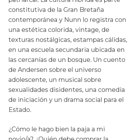
constitutiva de la Gran Bretaña
contemporánea y Nunn lo registra con
una estética colorida, vintage, de
texturas nostálgicas, estampas cálidas,
en una escuela secundaria ubicada en
las cercanías de un bosque. Un cuento
de Andersen sobre el universo
adolescente, un musical sobre
sexualidades disidentes, una comedia
de iniciación y un drama social para el
Estado.
¿Cómo le hago bien la paja a mi
novio/a? ¿Quién debe comprar la