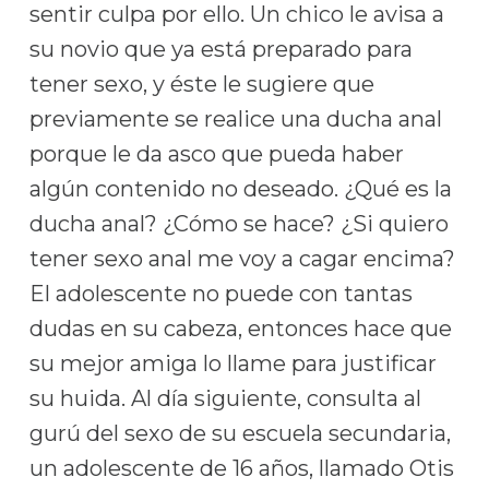
sentir culpa por ello. Un chico le avisa a
su novio que ya está preparado para
tener sexo, y éste le sugiere que
previamente se realice una ducha anal
porque le da asco que pueda haber
algún contenido no deseado. ¿Qué es la
ducha anal? ¿Cómo se hace? ¿Si quiero
tener sexo anal me voy a cagar encima?
El adolescente no puede con tantas
dudas en su cabeza, entonces hace que
su mejor amiga lo llame para justificar
su huida. Al día siguiente, consulta al
gurú del sexo de su escuela secundaria,
un adolescente de 16 años, llamado Otis