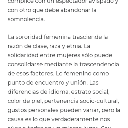
cómplice con un espectador avispado y
con otro que debe abandonar la
somnolencia.
La sororidad femenina trasciende la
razón de clase, raza y etnia. La
solidaridad entre mujeres sólo puede
consolidarse mediante la trascendencia
de esos factores. Lo femenino como
punto de encuentro y unión. Las
diferencias de idioma, estrato social,
color de piel, pertenencia socio-cultural,
gustos personales pueden variar, pero la
causa es lo que verdaderamente nos