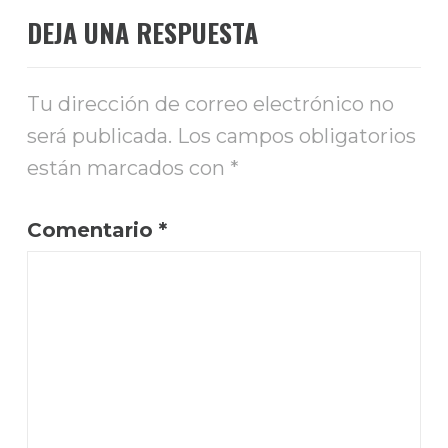
DEJA UNA RESPUESTA
Tu dirección de correo electrónico no
será publicada.
Los campos obligatorios
están marcados con
*
Comentario
*