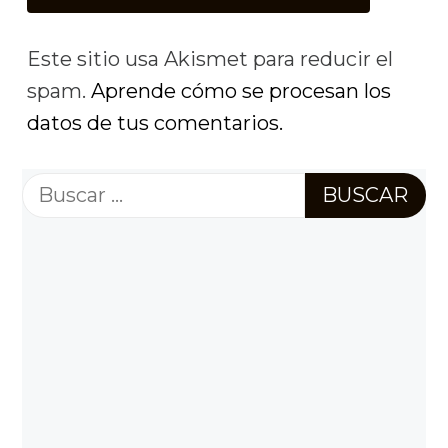
Este sitio usa Akismet para reducir el
spam.
Aprende cómo se procesan los
datos de tus comentarios.
Buscar: