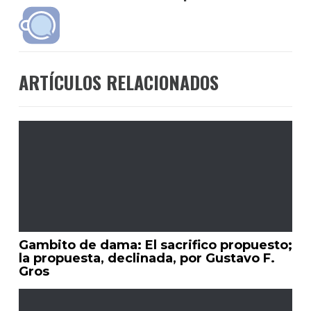
ARTÍCULOS RELACIONADOS
Gambito de dama: El sacrifico propuesto;
la propuesta, declinada, por Gustavo F.
Gros