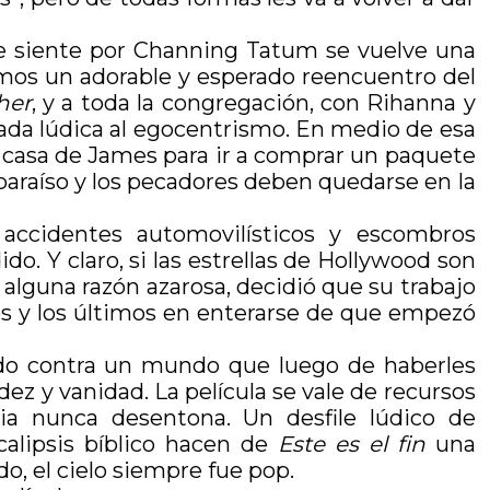
ue siente por Channing Tatum se vuelve una
remos un adorable y esperado reencuentro del
her
, y a toda la congregación, con Rihanna y
ada lúdica al egocentrismo. En medio de esa
e casa de James para ir a comprar un paquete
 paraíso y los pecadores deben quedarse en la
 accidentes automovilísticos y escombros
do. Y claro, si las estrellas de Hollywood son
r alguna razón azarosa, decidió que su trabajo
os y los últimos en enterarse de que empezó
ndo contra un mundo que luego de haberles
ez y vanidad. La película se vale de recursos
ia nunca desentona. Un desfile lúdico de
calipsis bíblico hacen de
Este es el fin
una
o, el cielo siempre fue pop.