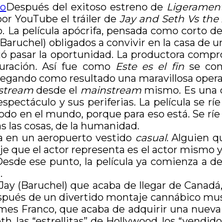
Después del exitoso estreno de
Ligeramen
or YouTube el tráiler de
Jay and Seth Vs the
. La película apócrifa, pensada como corto d
Baruchel) obligados a convivir en la casa de un
 pasar la oportunidad. La productora compró 
duración. Así fue como
Este es el fin
se conv
egando como resultado una maravillosa opera
stream
desde el
mainstream
mismo. Es una c
ectáculo y sus periferias. La película se ríe
do en el mundo, porque para eso está. Se ríe d
das las cosas, de la humanidad.
a en un aeropuerto vestido
casual
. Alguien q
aje que el actor representa es el actor mismo 
 Desde ese punto, la película ya comienza a de
.
Jay (Baruchel) que acaba de llegar de Canadá, 
 después de un divertido montaje cannábico mu
mes Franco, que acaba de adquirir una nueva
 las “estrellitas” de Hollywood, los “vendidos