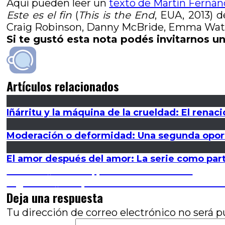
Aquí pueden leer un
texto de Martín Fernán
Este es el fin
(
This is the End
, EUA, 2013) 
Craig Robinson, Danny McBride, Emma Watso
Si te gustó esta nota podés invitarnos un
Artículos relacionados
Iñárritu y la máquina de la crueldad: El renac
Moderación o deformidad: Una segunda oport
El amor después del amor: La serie como parte
Navegación
Entrada
Anterior
Kon-Tiki, por Gustavo F. Gros
anterior:
Entrada
Siguiente
Compañeros son los huevos: Este e
de
siguiente:
Deja una respuesta
entradas
Tu dirección de correo electrónico no será p