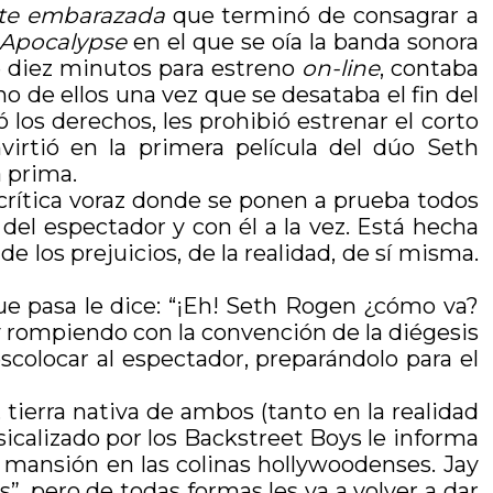
te embarazada
que terminó de consagrar a
 Apocalypse
en el que se oía la banda sonora
e diez minutos para estreno
on-line
, contaba
o de ellos una vez que se desataba el fin del
los derechos, les prohibió estrenar el corto
irtió en la primera película del dúo Seth
 prima.
rítica voraz donde se ponen a prueba todos
 del espectador y con él a la vez. Está hecha
e los prejuicios, de la realidad, de sí misma.
ue pasa le dice: “¡Eh! Seth Rogen ¿cómo va?
y rompiendo con la convención de la diégesis
scolocar al espectador, preparándolo para el
tierra nativa de ambos (tanto en la realidad
sicalizado por los Backstreet Boys le informa
 mansión en las colinas hollywoodenses. Jay
”, pero de todas formas les va a volver a dar