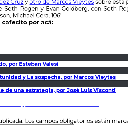
dez Cruz
y
otro de Marcos Vieytes
sobre esta p
de Seth Rogen y Evan Goldberg, con Seth Rog
n, Michael Cera, 106’.
 cafecito por acá:
ido, por Esteban Valesi
unidad y La sospecha, por Marcos Vieytes
 de una estrategia, por José Luis Visconti
s el fin, por Martín Fernández Cruz
ublicada.
Los campos obligatorios están mar