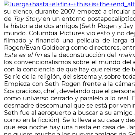
su elenco, durante 2007 empezó a circular p
de
Toy Story
en un entorno postapocalíptico
la historia de dos amigos (Seth Rogen y Jay 
mundo. Columbia Pictures vio esto y no dejó
filmado y financió una película de larga 
Rogen/Evan Goldberg como directores, entr
Este es el fin
es la deconstrucción del
main
los convencionalismos sobre el mundo del esp
con la conciencia de que hay que reírse de to
Se ríe de la religión, del sistema y, sobre to
Empieza con Seth Rogen frente a la cámar
Sos gracioso, che”, develando que el person
como universo cerrado y paralelo a lo real.
desmadre descomunal que se está por venir
Seth fue al aeropuerto a buscar a su amigo 
como en la ficción). Se lo lleva a su casa y
que esa noche hay una fiesta en casa de Ja
no quiere mucho a los nuevos amigos de Seth,