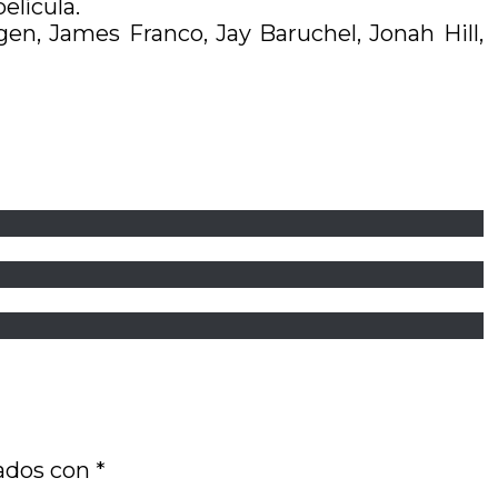
elícula.
en, James Franco, Jay Baruchel, Jonah Hill,
cados con
*