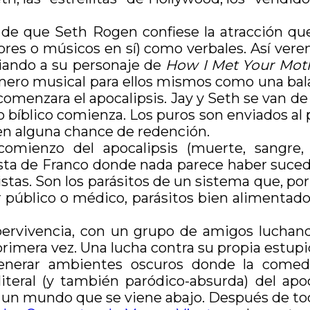
o de que Seth Rogen confiese la atracción q
actores o músicos en sí) como verbales. Así ve
diando a su personaje de
How I Met Your Mot
mero musical para ellos mismos como una bal
 comenzara el apocalipsis. Jay y Seth se van d
o bíblico comienza. Los puros son enviados al
ren alguna chance de redención.
comienzo del apocalipsis (muerte, sangre,
iesta de Franco donde nada parece haber sucedi
istas. Son los parásitos de un sistema que, po
or público o médico, parásitos bien alimentad
pervivencia, con un grupo de amigos lucha
primera vez. Una lucha contra su propia estupid
a generar ambientes oscuros donde la comed
 literal (y también paródico-absurda) del apo
a un mundo que se viene abajo. Después de tod