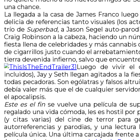
una chance.
La llegada a la casa de James Franco lueg
delicia de referencias tanto visuales (los 
trío de
Superbad
, a Jason Segel auto-paro
Craig Robinson a la cabeza, haciendo un nú
fiesta llena de celebridades y más cannabis
de cigarrillos justo cuando el arrebatamient
tierra devenida infierno, salvo que encuent
Luego de vivir el 
incluidos), Jay y Seth llegan agitados a la f
todas pecadoras. Son ególatras y falsos altru
debía valer más que el de cualquier servid
el apocalipsis.
Este es el fin
se vuelve una película de su
regalado una vida cómoda, les es hostil por 
(y citas varias) del cine de terror par
autorreferencias y parodias, y una lectura
película única. Una última carcajada frente 