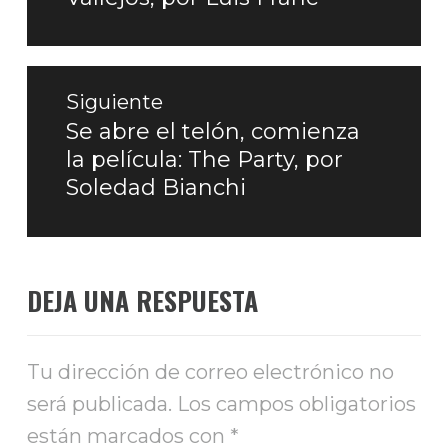
Siguiente
Se abre el telón, comienza
Entrada
la película: The Party, por
siguiente:
Soledad Bianchi
DEJA UNA RESPUESTA
Tu dirección de correo electrónico no
será publicada.
Los campos obligatorios
están marcados con
*