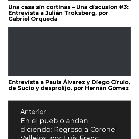
Una casa sin cortinas – Una discusión #3:
Entrevista a Julián Troksberg, por
Gabriel Orqueda
Entrevista a Paula Álvarez y Diego Cirulo,
de Sucio y desprolijo, por Hernán Gómez
Navegación
de
Anterior
entradas
En el pueblo andan
Entrada
diciendo: Regreso a Coronel
anterior:
Vallejos, por Luis Franc